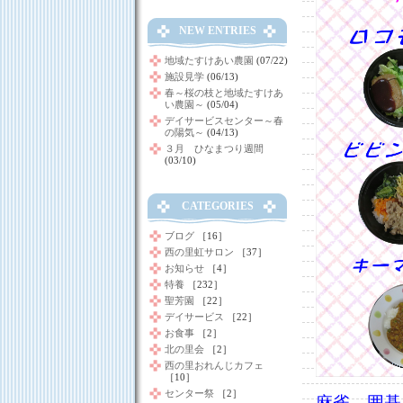
NEW ENTRIES
地域たすけあい農園
(07/22)
施設見学
(06/13)
春～桜の枝と地域たすけあ
い農園～
(05/04)
デイサービスセンター～春
の陽気～
(04/13)
３月 ひなまつり週間
(03/10)
CATEGORIES
ブログ
［16］
西の里虹サロン
［37］
お知らせ
［4］
特養
［232］
聖芳園
［22］
デイサービス
［22］
お食事
［2］
北の里会
［2］
西の里おれんじカフェ
［10］
センター祭
［2］
麻雀、囲碁