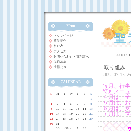
Menu
トップページ
施設紹介
料金表
アクセス
<< NEXT
お問い合わせ・資料請求
職員募集
取り組み
情報公表
2022-07-13 W
CALENDAR
毎月、行事
特別メニュ
S
M
T
W
T
F
S
４月は、全
1
５月は、お
2
3
4
5
6
7
8
６月は、変
9
10
11
12
13
14
15
７月は、世
16
17
18
19
20
21
22
23
24
25
26
27
28
29
30
31
<<
2026 - 08
>>