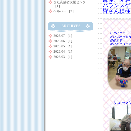
きた高齢者支援センター
バランスゲ
［1］
皆さん積極
ヘルパー
［2］
ARCHIVES
2026/07
［1］
2026/06
［1］
2026/05
［1］
2026/04
［1］
2026/03
［1］