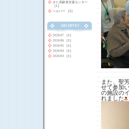
きた高齢者支援センター
［1］
ヘルパー
［2］
ARCHIVES
2026/07
［1］
2026/06
［1］
2026/05
［1］
2026/04
［1］
2026/03
［1］
また、聖
せて参加
の施設の
れました