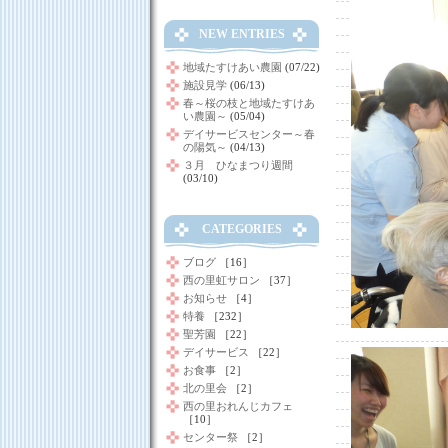
NEW ENTRIES
地域たすけあい農園
(07/22)
施設見学
(06/13)
春～桜の枝と地域たすけあ
い農園～
(05/04)
デイサービスセンター～春
の陽気～
(04/13)
３月 ひなまつり週間
(03/10)
CATEGORIES
ブログ
［16］
西の里虹サロン
［37］
お知らせ
［4］
特養
［232］
聖芳園
［22］
デイサービス
［22］
お食事
［2］
北の里会
［2］
西の里おれんじカフェ
［10］
センター祭
［2］