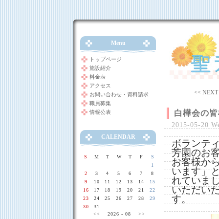
Menu
トップページ
施設紹介
料金表
アクセス
<< NEXT
お問い合わせ・資料請求
職員募集
白樺会の皆
情報公表
2015-05-20 W
CALENDAR
ボランテ
芳園のお
S
M
T
W
T
F
S
お客様か
1
います」
2
3
4
5
6
7
8
れていま
9
10
11
12
13
14
15
いただい
16
17
18
19
20
21
22
す。
23
24
25
26
27
28
29
30
31
<<
2026 - 08
>>